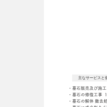
主なサービスと
・墓石販売及び施工 
・墓石の修復工事  10万円
・墓石の解体 撤去処分 