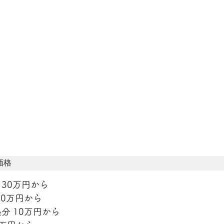
価格
30万円から
から            
10万円から      