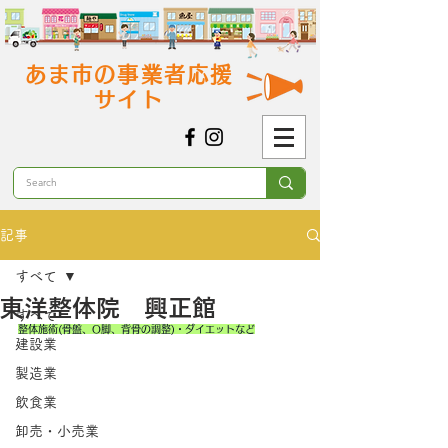
あま市の事業者応援
サイト
記事
すべて
東洋整体院 興正館
すべて
整体施術(骨盤、O脚、背骨の調整)・ダイエットなど
建設業
製造業
飲食業
卸売・小売業