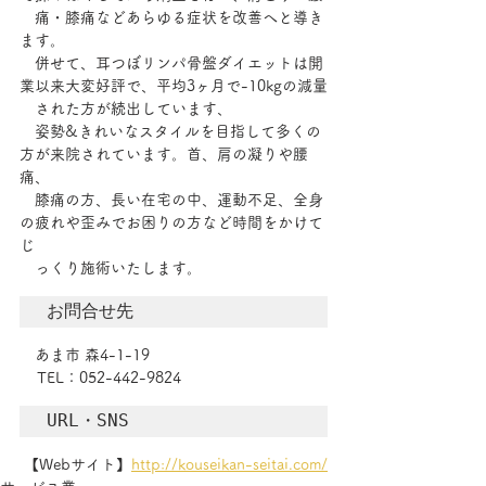
　痛・膝痛などあらゆる症状を改善へと導き
ます。
　併せて、耳つぼリンパ骨盤ダイエットは開
業以来大変好評で、平均3ヶ月で-10kgの減量
　された方が続出しています、
　姿勢&きれいなスタイルを目指して多くの
方が来院されています。首、肩の凝りや腰
痛、
　膝痛の方、長い在宅の中、運動不足、全身
の疲れや歪みでお困りの方など時間をかけて
じ
　っくり施術いたします。
お問合せ先
　あま市 森4-1-19
    TEL：052-442-9824
URL・SNS
 【Webサイト】
http://kouseikan-seitai.com/