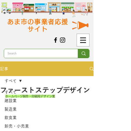
あま市の事業者応援
サイト
記事
すべて
ファーストステップデザイン
すべて
ホームページ制作・印刷用デザイン業
建設業
製造業
飲食業
卸売・小売業