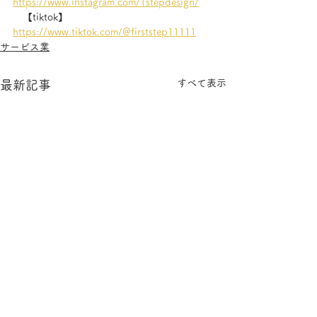
https://www.instagram.com/1stepdesign/
【tiktok】
https://www.tiktok.com/@firststep11111
サービス業
すべて表示
最新記事