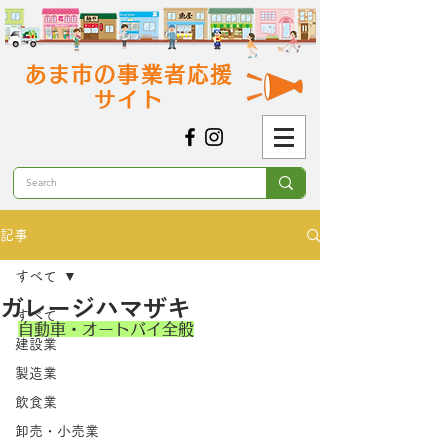
あま市の事業者応援
サイト
記事
すべて
ガレージハマザキ
すべて
自動車・オートバイ全般
建設業
製造業
飲食業
卸売・小売業